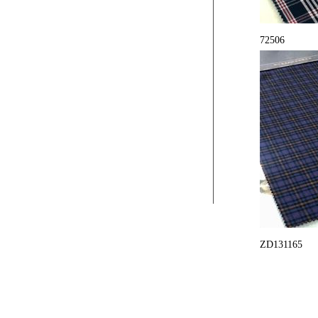
72506
ZD131165